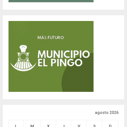
agosto 2026
L
M
X
J
V
S
D