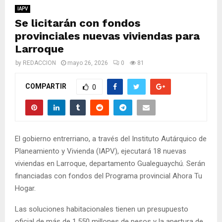
M
IAPV
Se licitarán con fondos
E
provinciales nuevas viviendas para
Larroque
N
by
REDACCION
mayo 26, 2026
0
81
U
COMPARTIR
0
El gobierno entrerriano, a través del Instituto Autárquico de
Planeamiento y Vivienda (IAPV), ejecutará 18 nuevas
viviendas en Larroque, departamento Gualeguaychú. Serán
financiadas con fondos del Programa provincial Ahora Tu
Hogar.
Las soluciones habitacionales tienen un presupuesto
oficial de más de 1.550 millones de pesos y la apertura de