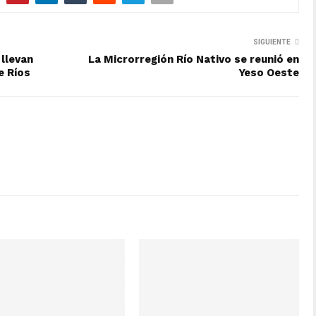
SIGUIENTE
 llevan
La Microrregión Río Nativo se reunió en
e Ríos
Yeso Oeste