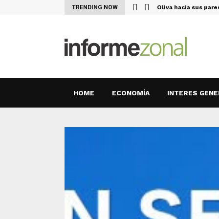
l Uruguay el…
TRENDING NOW
Oliva hacia sus par
HOME
ECONOMÍA
INTERES GENE