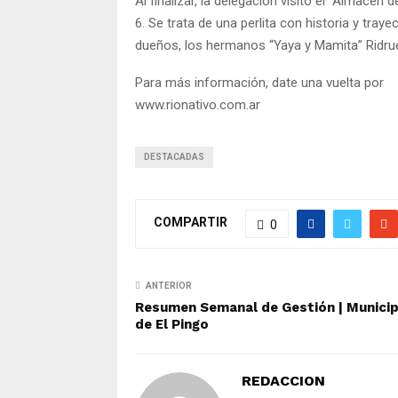
Al finalizar, la delegación visitó el “Almacén
6. Se trata de una perlita con historia y traye
dueños, los hermanos “Yaya y Mamita” Ridrue
Para más información, date una vuelta por
www.rionativo.com.ar
DESTACADAS
COMPARTIR
0
ANTERIOR
Resumen Semanal de Gestión | Municip
de El Pingo
REDACCION