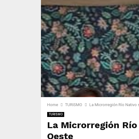
Home
TURISMO
La Microrregión Río Nativo 
TURISMO
La Microrregión Río
Oeste