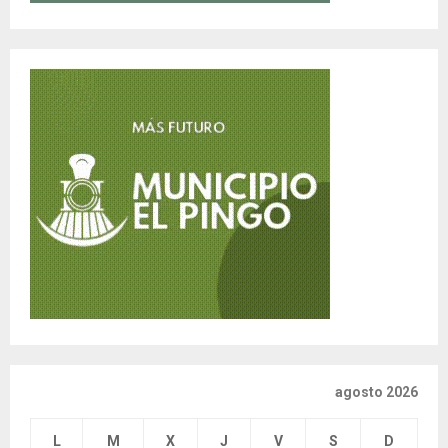
agosto 2026
L
M
X
J
V
S
D