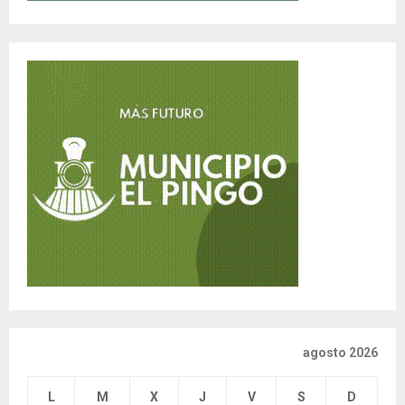
agosto 2026
L
M
X
J
V
S
D