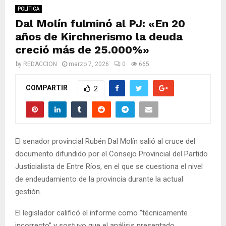
M
POLÍTICA
Dal Molín fulminó al PJ: «En 20
E
años de Kirchnerismo la deuda
creció más de 25.000%»
N
by
REDACCION
marzo 7, 2026
0
665
U
COMPARTIR
2
El senador provincial Rubén Dal Molín salió al cruce del
documento difundido por el Consejo Provincial del Partido
Justicialista de Entre Ríos, en el que se cuestiona el nivel
de endeudamiento de la provincia durante la actual
gestión.
El legislador calificó el informe como “técnicamente
incorrecto” y sostuvo que el análisis presentado