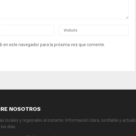
b en este navegador para la próxima vez que comente.
BRE NOSOTROS
ias locales y regionales al instante. Información clara, confiable y actual
los días.