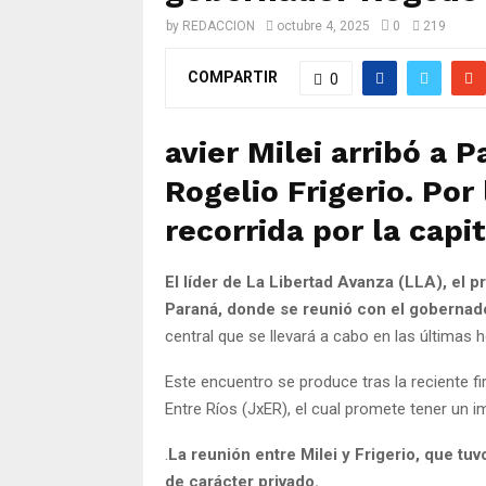
by
REDACCION
octubre 4, 2025
0
219
COMPARTIR
0
avier Milei arribó a 
Rogelio Frigerio. Por 
recorrida por la capit
El líder de La Libertad Avanza (LLA), el p
Paraná, donde se reunió con el gobernado
central que se llevará a cabo en las últimas ho
Este encuentro se produce tras la reciente fir
Entre Ríos (JxER), el cual promete tener un im
.
La reunión entre Milei y Frigerio, que tuv
de carácter privado.