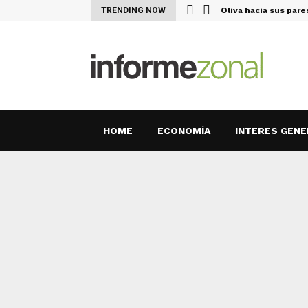
l Uruguay el…
TRENDING NOW
Oliva hacia sus par
HOME
ECONOMÍA
INTERES GENE