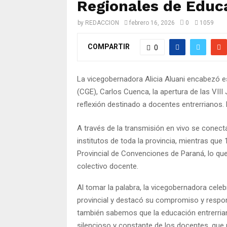
Regionales de Educ
by
REDACCION
febrero 16, 2026
0
1059
COMPARTIR
0
La vicegobernadora Alicia Aluani encabezó es
(CGE), Carlos Cuenca, la apertura de las VII
reflexión destinado a docentes entrerrianos. 
A través de la transmisión en vivo se conect
institutos de toda la provincia, mientras que
Provincial de Convenciones de Paraná, lo qu
colectivo docente.
Al tomar la palabra, la vicegobernadora celeb
provincial y destacó su compromiso y respo
también sabemos que la educación entrerriana
silencioso y constante de los docentes, q