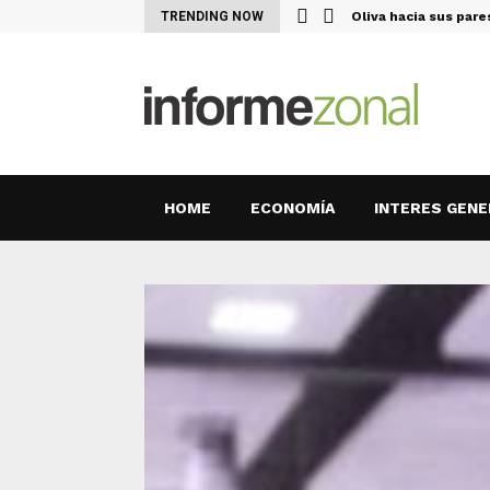
l Uruguay el…
TRENDING NOW
Oliva hacia sus par
HOME
ECONOMÍA
INTERES GENE