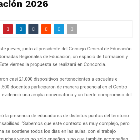
ación 2026
te jueves, junto al presidente del Consejo General de Educación
I Jornadas Regionales de Educación, un espacio de formación y
Este viernes la propuesta se realizará en Concordia.
aron casi 21.000 dispositivos pertenecientes a escuelas e
 1.500 docentes participaron de manera presencial en el Centro
e evidenció una amplia convocatoria y un fuerte compromiso del
ró la presencia de educadores de distintos puntos del territorio
nsabilidad. “Sabemos que este contexto es muy complejo, pero
 se sostiene todos los días en las aulas, con el trabajo
ue muchas veces no solo enseñan, sino que también acompañan