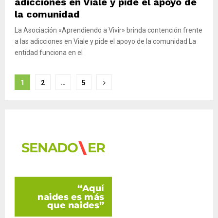
adicciones en Viale y pide el apoyo de
la comunidad
La Asociación «Aprendiendo a Vivir» brinda contención frente
a las adicciones en Viale y pide el apoyo de la comunidad La
entidad funciona en el
P
1
2
…
5
a
g
i
n
a
c
i