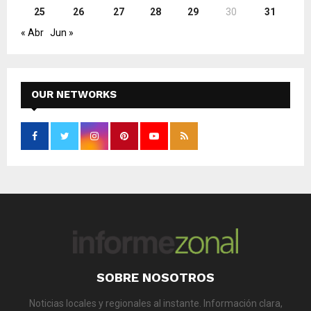
25
26
27
28
29
30
31
« Abr
Jun »
OUR NETWORKS
SOBRE NOSOTROS
Noticias locales y regionales al instante. Información clara,