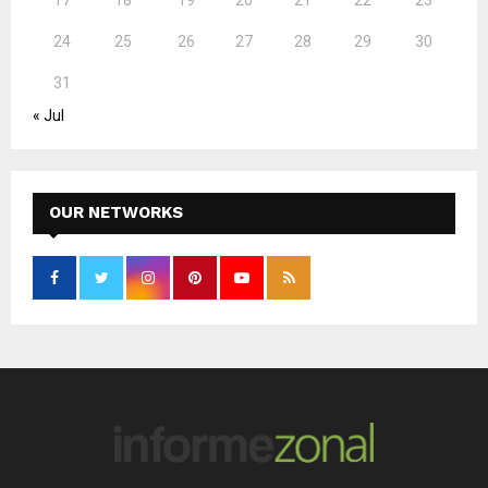
24
25
26
27
28
29
30
31
« Jul
OUR NETWORKS