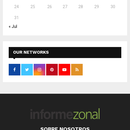
24
25
26
27
28
29
30
31
« Jul
OUR NETWORKS
SOBRE NOSOTROS