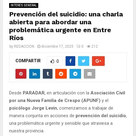
M
INTERES GENERAL
Prevención del suicidio: una charla
E
abierta para abordar una
problemática urgente en Entre
N
Ríos
by
REDACCION
diciembre 17, 2025
0
212
U
COMPARTIR
0
Desde
PARADAR
, en articulación con la
Asociación Civil
por una Nueva Familia de Crespo (APUNF)
y el
psicólogo Jorge Levin
, comenzamos a trabajar de
manera conjunta en acciones de
prevención del suicidio
,
una problemática urgente y sensible que atraviesa a
nuestra provincia.