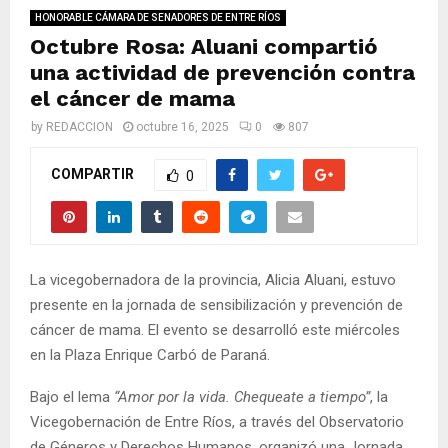
M
HONORABLE CÁMARA DE SENADORES DE ENTRE RÍOS
Octubre Rosa: Aluani compartió
E
una actividad de prevención contra
el cáncer de mama
N
by
REDACCION
octubre 16, 2025
0
807
U
COMPARTIR
0
La vicegobernadora de la provincia, Alicia Aluani, estuvo
presente en la jornada de sensibilización y prevención de
cáncer de mama. El evento se desarrolló este miércoles
en la Plaza Enrique Carbó de Paraná.
Bajo el lema
“Amor por la vida. Chequeate a tiempo”
, la
Vicegobernación de Entre Ríos, a través del Observatorio
de Géneros y Derechos Humanos, organizó una Jornada