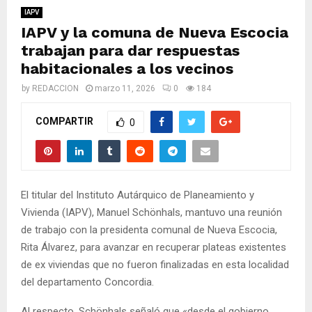
M
IAPV
IAPV y la comuna de Nueva Escocia
E
trabajan para dar respuestas
habitacionales a los vecinos
N
by
REDACCION
marzo 11, 2026
0
184
U
COMPARTIR
0
El titular del Instituto Autárquico de Planeamiento y
Vivienda (IAPV), Manuel Schönhals, mantuvo una reunión
de trabajo con la presidenta comunal de Nueva Escocia,
Rita Álvarez, para avanzar en recuperar plateas existentes
de ex viviendas que no fueron finalizadas en esta localidad
del departamento Concordia.
Al respecto, Schönhals señaló que «desde el gobierno