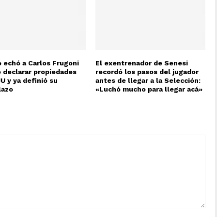
 echó a Carlos Frugoni
El exentrenador de Senesi
o declarar propiedades
recordó los pasos del jugador
U y ya definió su
antes de llegar a la Selección:
lazo
«Luchó mucho para llegar acá»