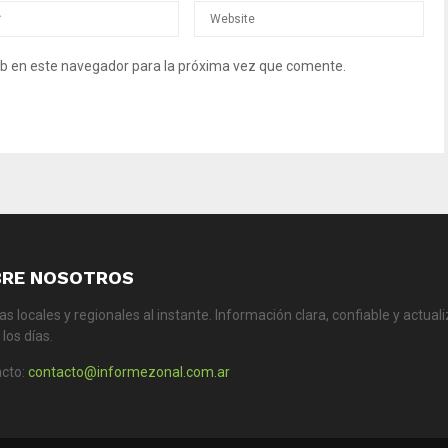
b en este navegador para la próxima vez que comente.
BRE NOSOTROS
ias locales y regionales al instante. Información clara, confiable y actual
los días.
cto:
contacto@informezonal.com.ar