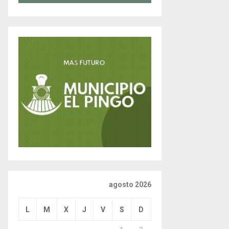
agosto 2026
L
M
X
J
V
S
D