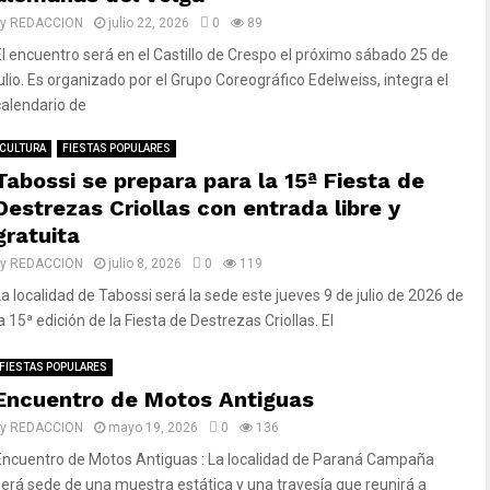
by
REDACCION
julio 22, 2026
0
89
El encuentro será en el Castillo de Crespo el próximo sábado 25 de
julio. Es organizado por el Grupo Coreográfico Edelweiss, integra el
calendario de
CULTURA
FIESTAS POPULARES
Tabossi se prepara para la 15ª Fiesta de
Destrezas Criollas con entrada libre y
gratuita
by
REDACCION
julio 8, 2026
0
119
La localidad de Tabossi será la sede este jueves 9 de julio de 2026 de
a 15ª edición de la Fiesta de Destrezas Criollas. El
FIESTAS POPULARES
Encuentro de Motos Antiguas
by
REDACCION
mayo 19, 2026
0
136
Encuentro de Motos Antiguas : La localidad de Paraná Campaña
será sede de una muestra estática y una travesía que reunirá a