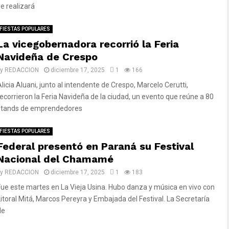
se realizará
FIESTAS POPULARES
La vicegobernadora recorrió la Feria
Navideña de Crespo
by
REDACCION
diciembre 17, 2025
1
166
Alicia Aluani, junto al intendente de Crespo, Marcelo Cerutti,
recorrieron la Feria Navideña de la ciudad, un evento que reúne a 80
stands de emprendedores
FIESTAS POPULARES
Federal presentó en Paraná su Festival
Nacional del Chamamé
by
REDACCION
diciembre 17, 2025
1
183
Fue este martes en La Vieja Usina. Hubo danza y música en vivo con
Litoral Mitá, Marcos Pereyra y Embajada del Festival. La Secretaría
de