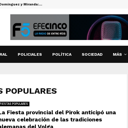
s Domínguez y Miranda:…
CUTI CARABA
RAL
POLICIALES
POLÍTICA
SOCIEDAD
MÁS
TAS POPULARES
FIESTAS POPULARES
La Fiesta provincial del Pirok anticipó una
nueva celebración de las tradiciones
alemanas del Volga