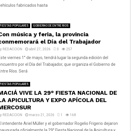
vehículos fabricados hasta
FIESTAS POPULARES
GOBIERNO DE ENTRE RIOS
Con música y feria, la provincia
conmemorará el Día del Trabajador
by
REDACCION
abril 27, 2026
0
257
Este viernes 1° de mayo, tendrá lugar la segunda edición del
encuentro por el Día del Trabajador, que organiza el Gobierno de
Entre Ríos. Será
FIESTAS POPULARES
MACIÁ VIVE LA 29° FIESTA NACIONAL DE
LA APICULTURA Y EXPO APÍCOLA DEL
MERCOSUR
by
REDACCION
marzo 21, 2026
1
168
El intendente Ariel Müller y el gobernador Rogelio Frigerio dejaron
inaugurada oficialmente la 29° Fiesta Nacional de la Apicultura y