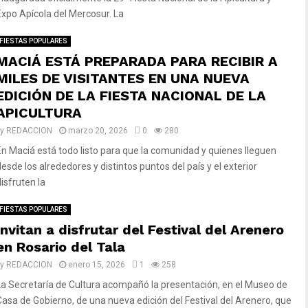
Expo Apícola del Mercosur. La
FIESTAS POPULARES
MACIÁ ESTÁ PREPARADA PARA RECIBIR A
MILES DE VISITANTES EN UNA NUEVA
EDICIÓN DE LA FIESTA NACIONAL DE LA
APICULTURA
by
REDACCION
marzo 20, 2026
0
280
En Maciá está todo listo para que la comunidad y quienes lleguen
desde los alrededores y distintos puntos del país y el exterior
isfruten la
FIESTAS POPULARES
Invitan a disfrutar del Festival del Arenero
en Rosario del Tala
by
REDACCION
enero 15, 2026
1
258
La Secretaría de Cultura acompañó la presentación, en el Museo de
Casa de Gobierno, de una nueva edición del Festival del Arenero, que