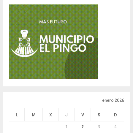
enero 2026
L
M
X
J
V
S
D
1
2
3
4