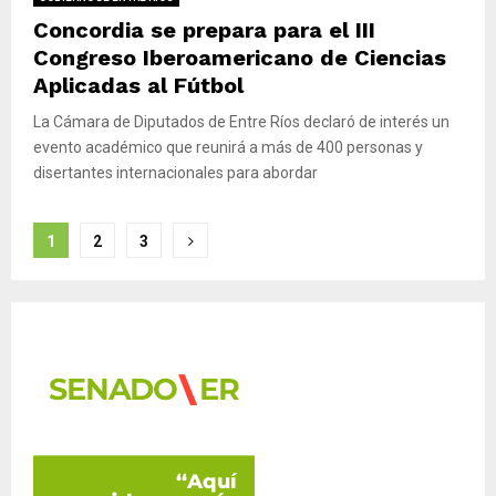
Concordia se prepara para el III
Congreso Iberoamericano de Ciencias
Aplicadas al Fútbol
La Cámara de Diputados de Entre Ríos declaró de interés un
evento académico que reunirá a más de 400 personas y
disertantes internacionales para abordar
P
1
2
3
a
g
i
n
a
c