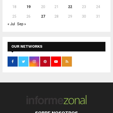
18
19
20
21
22
23
24
25
26
27
28
29
30
31
« Jul
Sep »
OUR NETWORKS
SOBRE NOSOTROS